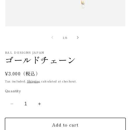
Open
O
media
m
1
2
of
1
/
6
in
in
modal
m
BAL DESIGNS JAPAN
ゴールドチェーン
Regular
¥3,000（税込）
price
Tax included.
Shipping
calculated at checkout.
Quantity
Decrease
Increase
quantity
quantity
for
for
Add to cart
ゴ
ゴ