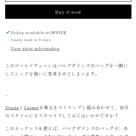
ー
ー
ル
ル
Buy it now
ド
ド
チ
チ
ェ
ェ
Pickup available at
OFFICE
ー
ー
Usually ready in 5+ days
ン
ン
View store information
このゴールドチェーンはバルデザインズのバッグを一瞬に
してシックな装いに変身させてしまいます。
--
Diana
と
Laime
を異なるストラップと組み合わせて、自分
のスタイルにカスタマイズしてみてはいかがですか？
このネックレスを使えば、バルデザインズのバッグが、あ