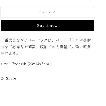
quantity
quantity
for
for
Sold out
Fredrik-
Fredrik-
4022
4022
フ
フ
Buy it now
ァ
ァ
ニ
ニ
ー
ー
一番大きなファニーパックは、ペットボトルや長財
パ
パ
布など必需品を確実に収納でき大容量で力強い印象
ッ
ッ
を与える。
ク
ク
size : Fredrik (23x14x5cm)
Share