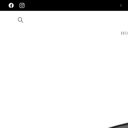
Skip to
1/30まで 対象商品20％OFF!!
Facebook
Instagram
content
HO
Skip to
product
information