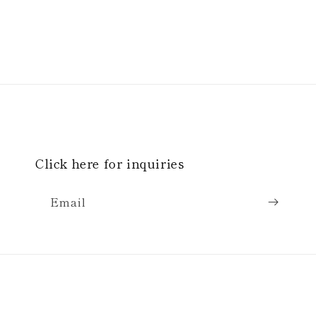
Open
media
4
in
modal
Click here for inquiries
Email