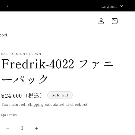
L
2月限定！マイボールバッグSALE!!
English
a
Log
Cart
n
in
g
port
u
a
BAL DESIGNS JAPAN
Fredrik-4022 ファニ
g
e
ーパック
Regular
¥24,600（税込）
Sold out
price
Tax included.
Shipping
calculated at checkout.
Quantity
Decrease
Increase